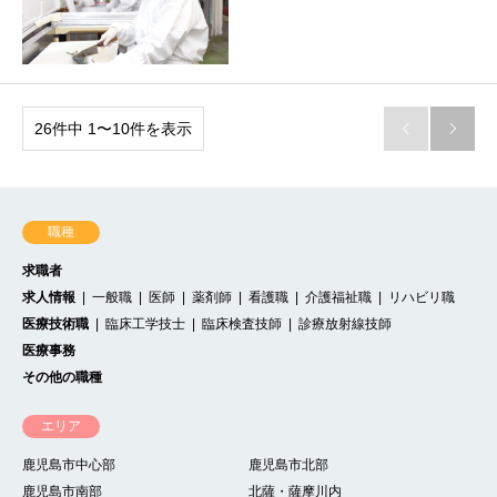
26件中 1〜10件を表示


職種
求職者
求人情報
一般職
医師
薬剤師
看護職
介護福祉職
リハビリ職
医療技術職
臨床工学技士
臨床検査技師
診療放射線技師
医療事務
その他の職種
エリア
鹿児島市中心部
鹿児島市北部
鹿児島市南部
北薩・薩摩川内