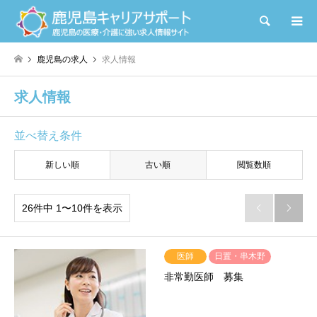
検索
鹿児島の求人
求人情報
求人情報
並べ替え条件
新しい順
古い順
閲覧数順
26件中 1〜10件を表示


医師
日置・串木野
非常勤医師 募集