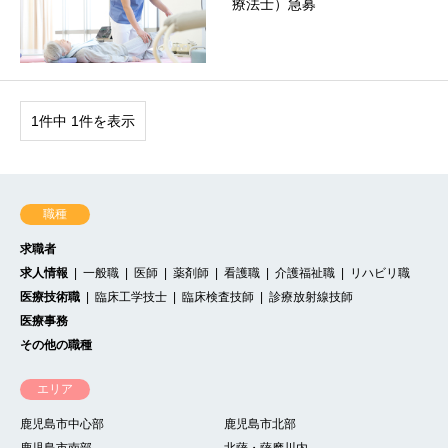
療法士）急募
1件中 1件を表示
職種
求職者
求人情報
一般職
医師
薬剤師
看護職
介護福祉職
リハビリ職
医療技術職
臨床工学技士
臨床検査技師
診療放射線技師
医療事務
その他の職種
エリア
鹿児島市中心部
鹿児島市北部
鹿児島市南部
北薩・薩摩川内