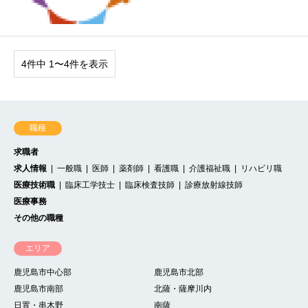
4件中 1〜4件を表示
職種
求職者
求人情報
一般職
医師
薬剤師
看護職
介護福祉職
リハビリ職
医療技術職
臨床工学技士
臨床検査技師
診療放射線技師
医療事務
その他の職種
エリア
鹿児島市中心部
鹿児島市北部
鹿児島市南部
北薩・薩摩川内
日置・串木野
南薩