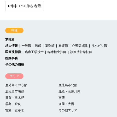
6件中 1〜6件を表示
職種
求職者
求人情報
一般職
医師
薬剤師
看護職
介護福祉職
リハビリ職
医療技術職
臨床工学技士
臨床検査技師
診療放射線技師
医療事務
その他の職種
エリア
鹿児島市中心部
鹿児島市北部
鹿児島市南部
北薩・薩摩川内
日置・串木野
南薩
霧島・姶良
鹿屋・大隅
曽於・志布志
その他エリア