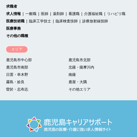
求職者
求人情報
一般職
医師
薬剤師
看護職
介護福祉職
リハビリ職
医療技術職
臨床工学技士
臨床検査技師
診療放射線技師
医療事務
その他の職種
エリア
鹿児島市中心部
鹿児島市北部
鹿児島市南部
北薩・薩摩川内
日置・串木野
南薩
霧島・姶良
鹿屋・大隅
曽於・志布志
その他エリア