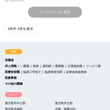
2024.03.29
トップページに戻る
1件中 1件を表示
職種
求職者
求人情報
一般職
医師
薬剤師
看護職
介護福祉職
リハビリ職
医療技術職
臨床工学技士
臨床検査技師
診療放射線技師
医療事務
その他の職種
エリア
鹿児島市中心部
鹿児島市北部
鹿児島市南部
北薩・薩摩川内